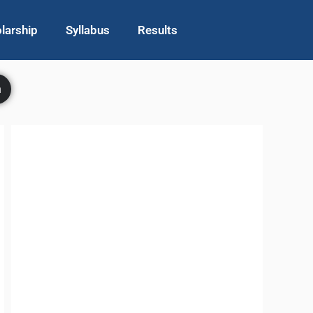
larship
Syllabus
Results
h