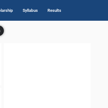
larship
Syllabus
Results
h