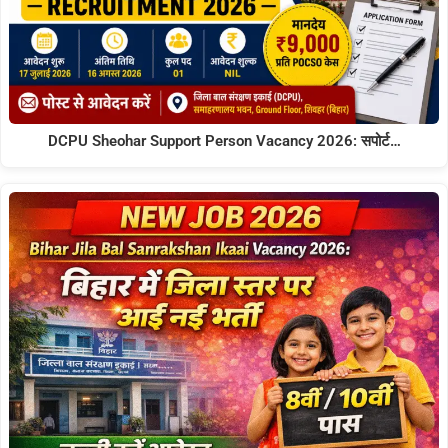
DCPU Sheohar Support Person Vacancy 2026: सपोर्ट…