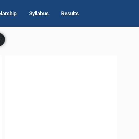
larship
Syllabus
Results
h