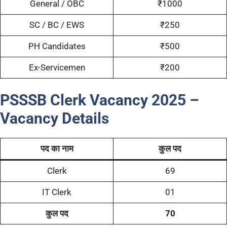
General / OBC
₹1000
SC / BC / EWS
₹250
PH Candidates
₹500
Ex-Servicemen
₹200
PSSSB Clerk Vacancy 2025 –
Vacancy Details
पद का नाम
कुल पद
Clerk
69
IT Clerk
01
कुल पद
70