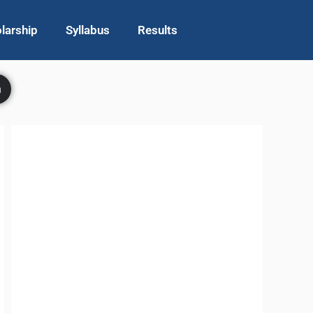
larship
Syllabus
Results
h