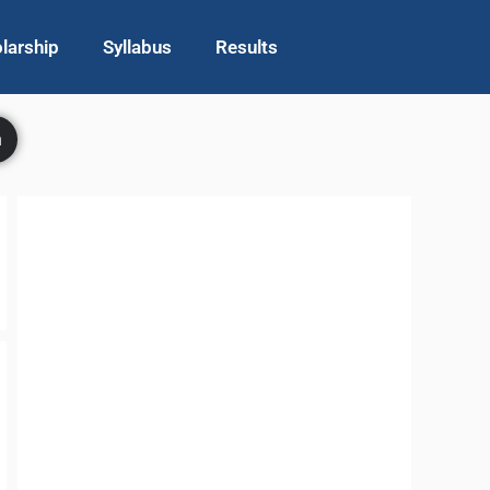
larship
Syllabus
Results
h