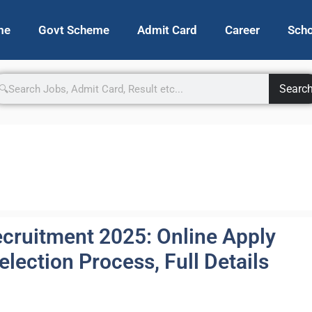
me
Govt Scheme
Admit Card
Career
Scho
Searc
ecruitment 2025: Online Apply
Selection Process, Full Details