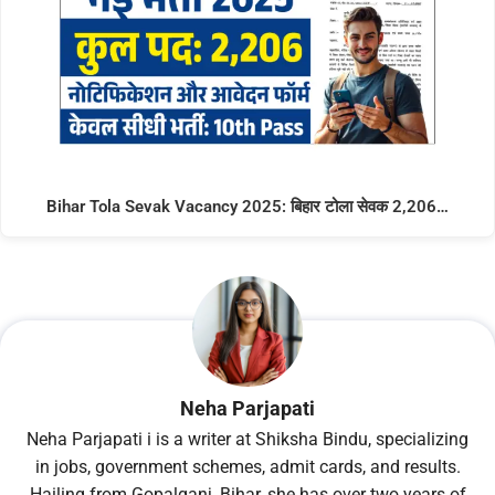
Bihar Tola Sevak Vacancy 2025: बिहार टोला सेवक 2,206…
Neha Parjapati
Neha Parjapati i is a writer at Shiksha Bindu, specializing
in jobs, government schemes, admit cards, and results.
Hailing from Gopalganj, Bihar, she has over two years of