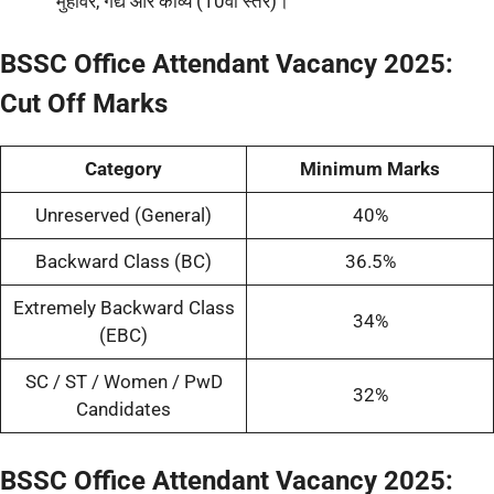
मुहावरे, गद्य और काव्य (10वीं स्तर)।
BSSC Office Attendant Vacancy 2025:
Cut Off Marks
Category
Minimum Marks
Unreserved (General)
40%
Backward Class (BC)
36.5%
Extremely Backward Class
34%
(EBC)
SC / ST / Women / PwD
32%
Candidates
BSSC Office Attendant Vacancy 2025: