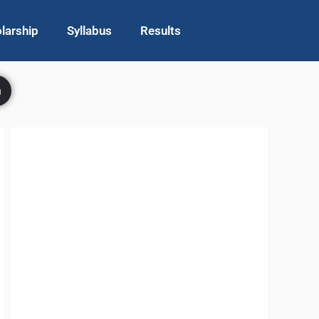
larship
Syllabus
Results
h