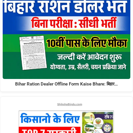
Bihar Ration Dealer Offline Form Kaise Bhare: बिहार…