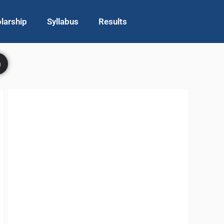
larship
Syllabus
Results
h