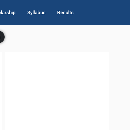
larship
Syllabus
Results
h