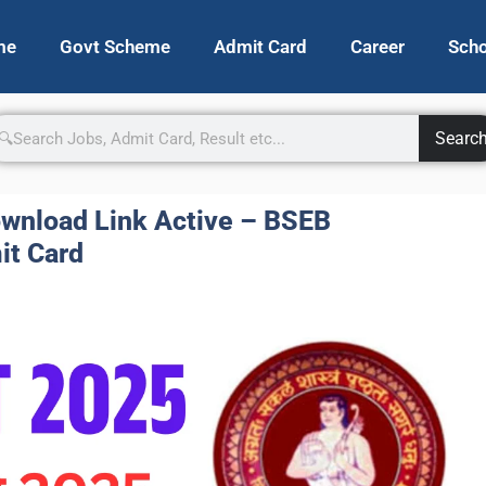
me
Govt Scheme
Admit Card
Career
Scho
Searc
wnload Link Active – BSEB
it Card