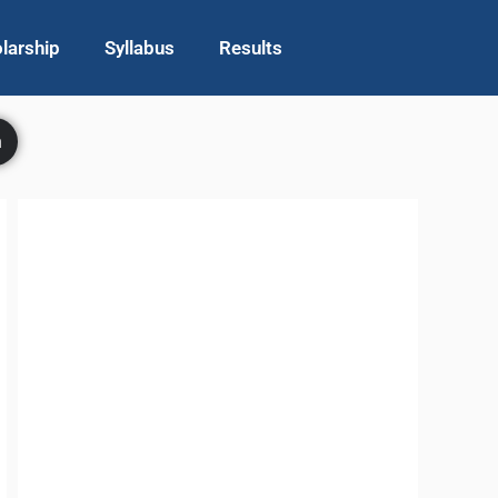
larship
Syllabus
Results
h