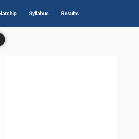
larship
Syllabus
Results
h