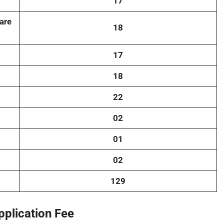
17
are
18
17
18
22
02
01
02
129
pplication Fee