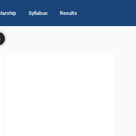
larship
Syllabus
Results
h