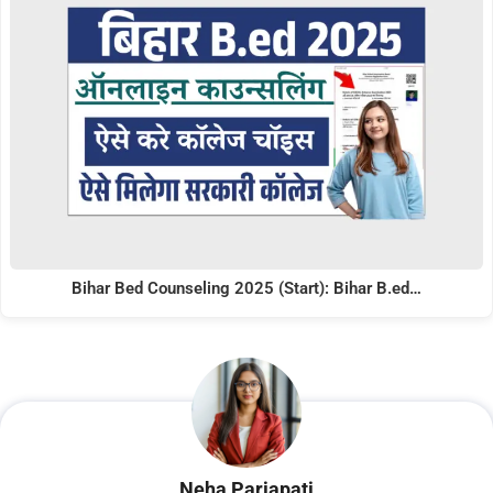
Bihar Bed Counseling 2025 (Start): Bihar B.ed…
Neha Parjapati