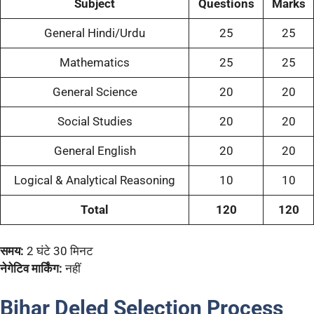
Subject
Questions
Marks
General Hindi/Urdu
25
25
Mathematics
25
25
General Science
20
20
Social Studies
20
20
General English
20
20
Logical & Analytical Reasoning
10
10
Total
120
120
समय:
2 घंटे 30 मिनट
नेगेटिव मार्किंग:
नहीं
Bihar
Deled
Selection Process