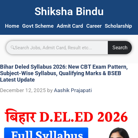
Shiksha Bindu
Home
Govt Scheme
Admit Card
Career
Scholarship
S
Search
Bihar Deled Syllabus 2026: New CBT Exam Pattern,
Subject-Wise Syllabus, Qualifying Marks & BSEB
Latest Update
December 12, 2025
by
Aashik Prajapati