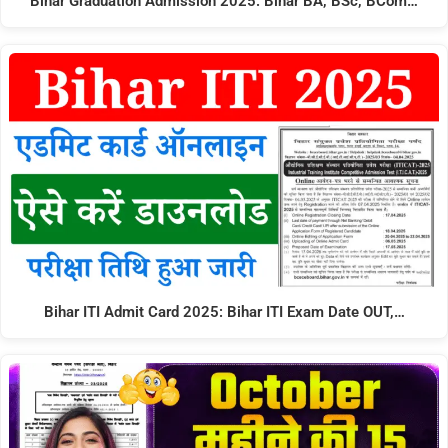
Bihar Graduation Admission 2025: Bihar BA, BSc, BCom…
Bihar ITI Admit Card 2025: Bihar ITI Exam Date OUT,…