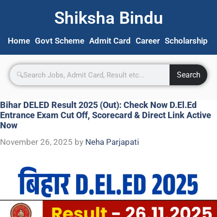
Shiksha Bindu
Home
Govt Scheme
Admit Card
Career
Scholarship
S
Search
Bihar DELED Result 2025 (Out): Check Now D.El.Ed
Entrance Exam Cut Off, Scorecard & Direct Link Active
Now
November 26, 2025
by
Neha Parjapati