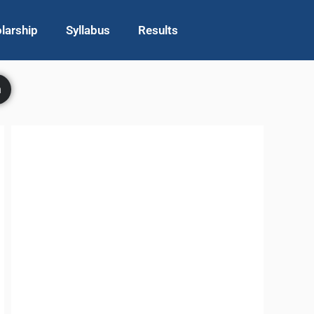
larship
Syllabus
Results
h