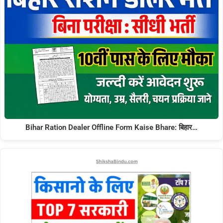
Bihar Ration Dealer Offline Form Kaise Bhare: बिहार…