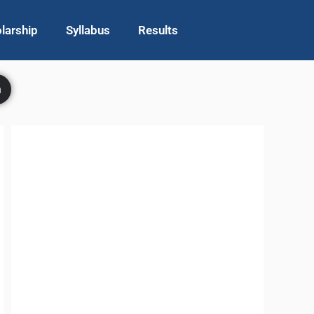
larship
Syllabus
Results
h