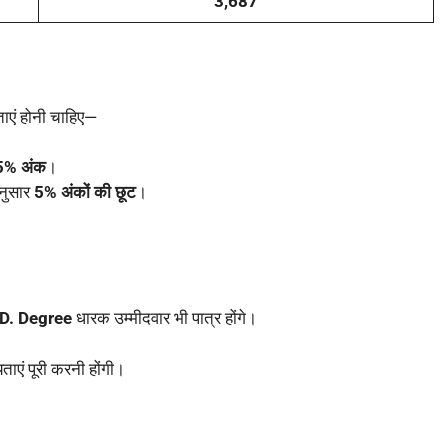
3,687
यताएं होनी चाहिए—
5% अंक
।
ानुसार
5% अंकों की छूट
।
D. Degree
धारक उम्मीदवार भी पात्र होंगे।
एं पूरी करनी होंगी।