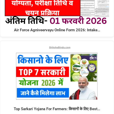
Air Force Agniveervayu Online Form 2026: Intake…
Top Sarkari Yojana For Farmers: किसानों के लिए Best…