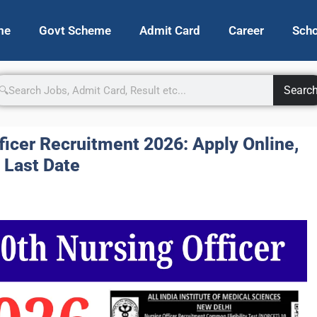
me
Govt Scheme
Admit Card
Career
Scho
Searc
icer Recruitment 2026: Apply Online,
& Last Date