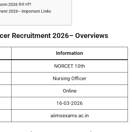
m 2026 कैसे भरें?
ment 2026– Important Links
cer Recruitment 2026
– Overview
s
Information
NORCET 10th
Nursing Officer
Online
16-03-2026
aiimsexams.ac.in