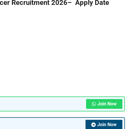
cer Recruitment 2026
–
Apply Date
Join Now
Join Now