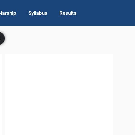
larship
Syllabus
Results
h