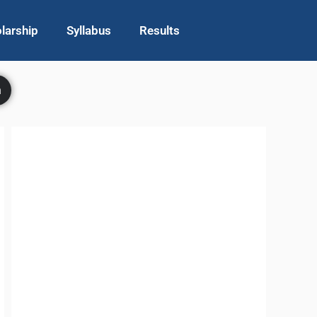
larship
Syllabus
Results
h