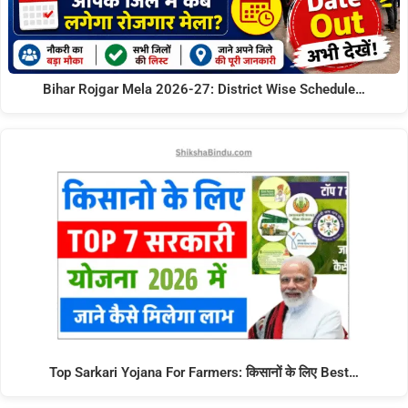
Bihar Rojgar Mela 2026-27: District Wise Schedule…
Top Sarkari Yojana For Farmers: किसानों के लिए Best…