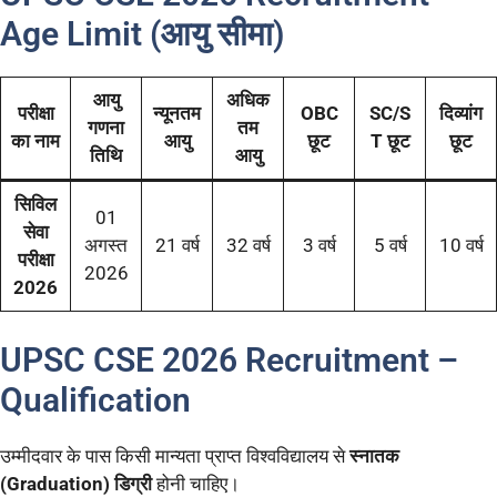
Age Limit (आयु सीमा)
आयु
अधिक
परीक्षा
न्यूनतम
OBC
SC/S
दिव्यांग
गणना
तम
का नाम
आयु
छूट
T छूट
छूट
तिथि
आयु
सिविल
01
सेवा
अगस्त
21 वर्ष
32 वर्ष
3 वर्ष
5 वर्ष
10 वर्ष
परीक्षा
2026
2026
UPSC CSE 2026 Recruitment –
Qualification
उम्मीदवार के पास किसी मान्यता प्राप्त विश्वविद्यालय से
स्नातक
(Graduation) डिग्री
होनी चाहिए।