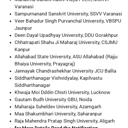
Varanasi
Sampurnanand Sanskrit University, SSVV Varanasi
Veer Bahadur Singh Purvanchal University, VBSPU
Jaunpur
Deen Dayal Upadhyay University, DDU Gorakhpur
Chhatrapati Shahu Ji Maharaj University, CSJMU
Kanpur
Allahabad State University, ASU Allahabad (Rajju
Bhaiya University, Prayagraj)
Jannayak Chandrashekhar University JCU Ballia
Siddharthanagar Vishvidyalay, Kapilvastu
Siddharthanagar
Khwaja Moi Dddin Chisti University, Lucknow
Gautam Budh University GBU, Noida
Maharaja Suheldev University, Azamgarh
Maa Shakumbhari University, Saharanpur
Raja Mahendra Pratap Singh University, Aligarh
for More Details Read the Notification.