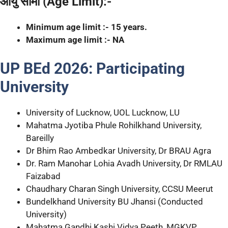
आयु सीमा (Age Limit):-
Minimum age limit :- 15 years.
Maximum age limit :- NA
UP BEd 2026: Participating
University
University of Lucknow, UOL Lucknow, LU
Mahatma Jyotiba Phule Rohilkhand University,
Bareilly
Dr Bhim Rao Ambedkar University, Dr BRAU Agra
Dr. Ram Manohar Lohia Avadh University, Dr RMLAU
Faizabad
Chaudhary Charan Singh University, CCSU Meerut
Bundelkhand University BU Jhansi (Conducted
University)
Mahatma Gandhi Kashi Vidya Peeth, MGKVP