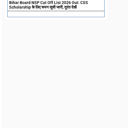
Bihar Board NSP Cut Off List 2026 Out: CSS
Scholarship के लिए चयन सूची जारी, तुरंत देखें