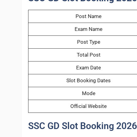
Post Name
Exam Name
Post Type
Total Post
Exam Date
Slot Booking Dates
Mode
Official Website
SSC GD Slot Booking 2026 क