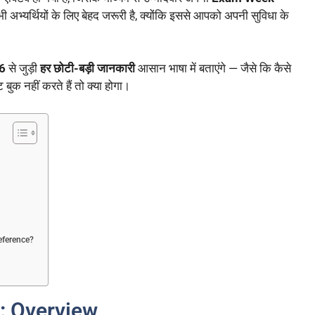
ी अभ्यर्थियों के लिए बेहद जरूरी है, क्योंकि इससे आपको अपनी सुविधा के
6
से जुड़ी
हर छोटी-बड़ी जानकारी
आसान भाषा में बताएंगे — जैसे कि कैसे
ट बुक नहीं करते हैं तो क्या होगा।
eference?
:
Overview