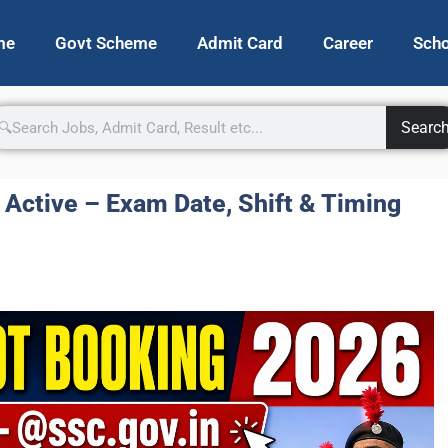
me
Govt Scheme
Admit Card
Career
Scho
Searc
Active – Exam Date, Shift & Timing