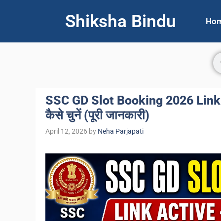
Shiksha Bindu
Ho
SSC GD Slot Booking 2026 Link 
कैसे चुनें (पूरी जानकारी)
April 12, 2026
by
Neha Parjapati