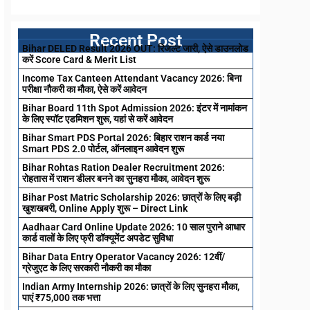
Recent Post
Bihar DELED Result 2026 OUT: रिजल्ट जारी, ऐसे डाउनलोड
करें Score Card & Merit List
Income Tax Canteen Attendant Vacancy 2026: बिना
परीक्षा नौकरी का मौका, ऐसे करें आवेदन
Bihar Board 11th Spot Admission 2026: इंटर में नामांकन
के लिए स्पॉट एडमिशन शुरू, यहां से करें आवेदन
Bihar Smart PDS Portal 2026: बिहार राशन कार्ड नया
Smart PDS 2.0 पोर्टल, ऑनलाइन आवेदन शुरू
Bihar Rohtas Ration Dealer Recruitment 2026:
रोहतास में राशन डीलर बनने का सुनहरा मौका, आवेदन शुरू
Bihar Post Matric Scholarship 2026: छात्रों के लिए बड़ी
खुशखबरी, Online Apply शुरू – Direct Link
Aadhaar Card Online Update 2026: 10 साल पुराने आधार
कार्ड वालों के लिए फ्री डॉक्यूमेंट अपडेट सुविधा
Bihar Data Entry Operator Vacancy 2026: 12वीं/
ग्रेजुएट के लिए सरकारी नौकरी का मौका
Indian Army Internship 2026: छात्रों के लिए सुनहरा मौका,
पाएं ₹75,000 तक भत्ता