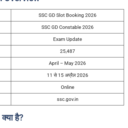
SSC GD Slot Booking 2026
SSC GD Constable 2026
Exam Update
25,487
April – May 2026
11 से 15 अप्रैल 2026
Online
ssc.gov.in
्या है?