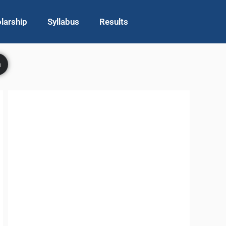
larship
Syllabus
Results
h