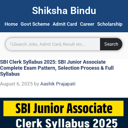
Shiksha Bindu
Home
Govt Scheme
Admit Card
Career
Scholarship
S
Search
SBI Clerk Syllabus 2025: SBI Junior Associate
Complete Exam Pattern, Selection Process & Full
Syllabus
August 6, 2025
by
Aashik Prajapati