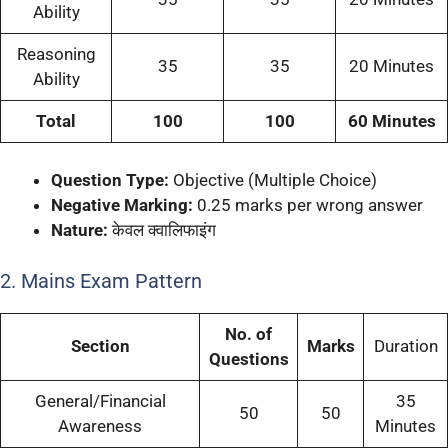
Ability
Reasoning
35
35
20 Minutes
Ability
Total
100
100
60 Minutes
Question Type:
Objective (Multiple Choice)
Negative Marking:
0.25 marks per wrong answer
Nature:
केवल क्वालिफाइंग
2. Mains Exam Pattern
No. of
Section
Marks
Duration
Questions
General/Financial
35
50
50
Awareness
Minutes