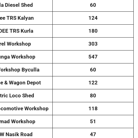
la Diesel Shed
60
Dee TRS Kalyan
124
DEE TRS Kurla
180
rel Workshop
303
unga Workshop
547
orkshop Byculla
60
ge & Wagon Depot
122
tric Loco Shed
80
Locomotive Workshop
118
mad Workshop
51
W Nasik Road
47