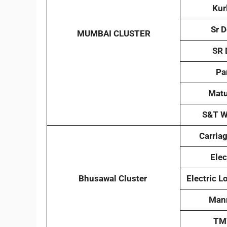
Kur
Sr 
MUMBAI CLUSTER
SR 
Pa
Mat
S&T W
Carria
Elec
Bhusawal Cluster
Electric 
Man
TM