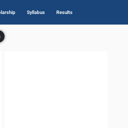
larship
Syllabus
Results
h