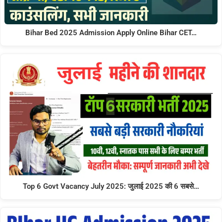
Bihar Bed 2025 Admission Apply Online Bihar CET…
Top 6 Govt Vacancy July 2025: जुलाई 2025 की 6 सबसे…