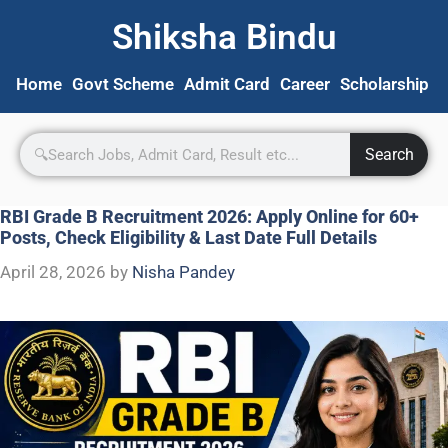
Shiksha Bindu
Home
Govt Scheme
Admit Card
Career
Scholarship
S
Search
RBI Grade B Recruitment 2026: Apply Online for 60+
Posts, Check Eligibility & Last Date Full Details
April 28, 2026
by
Nisha Pandey