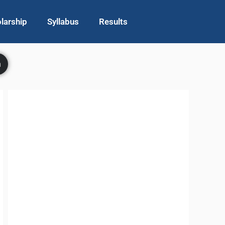
larship
Syllabus
Results
h