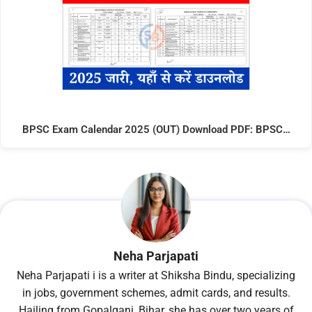
BPSC Exam Calendar 2025 (OUT) Download PDF: BPSC…
Neha Parjapati
Neha Parjapati i is a writer at Shiksha Bindu, specializing
in jobs, government schemes, admit cards, and results.
Hailing from Gopalganj, Bihar, she has over two years of