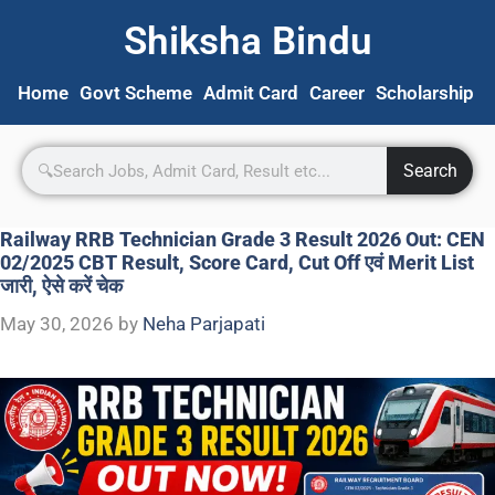
Shiksha Bindu
Home
Govt Scheme
Admit Card
Career
Scholarship
S
Search
Railway RRB Technician Grade 3 Result 2026 Out: CEN
02/2025 CBT Result, Score Card, Cut Off एवं Merit List
जारी, ऐसे करें चेक
May 30, 2026
by
Neha Parjapati