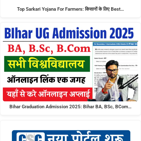
Top Sarkari Yojana For Farmers: किसानों के लिए Best…
Bihar Graduation Admission 2025: Bihar BA, BSc, BCom…