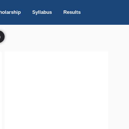
holarship
Syllabus
Results
h