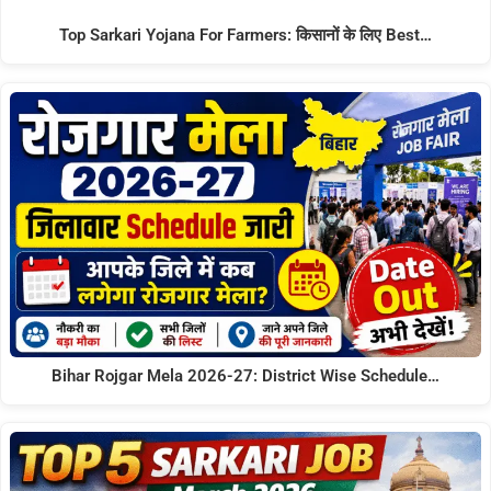
Top Sarkari Yojana For Farmers: किसानों के लिए Best…
Bihar Rojgar Mela 2026-27: District Wise Schedule…