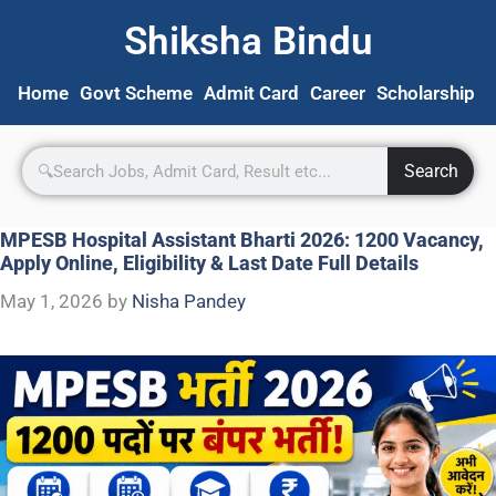
Shiksha Bindu
Home
Govt Scheme
Admit Card
Career
Scholarship
S
Search
MPESB Hospital Assistant Bharti 2026: 1200 Vacancy,
Apply Online, Eligibility & Last Date Full Details
May 1, 2026
by
Nisha Pandey