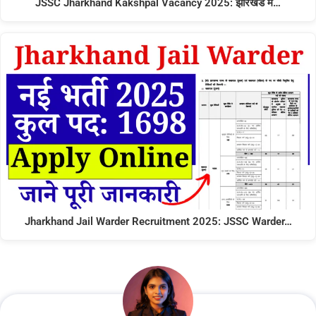
JSSC Jharkhand Kakshpal Vacancy 2025: झारखंड में…
Jharkhand Jail Warder Recruitment 2025: JSSC Warder…