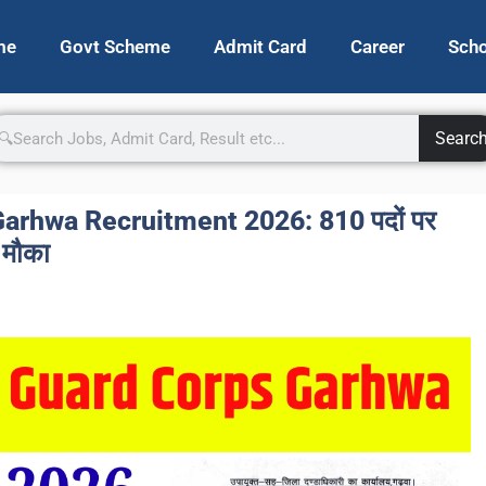
me
Govt Scheme
Admit Card
Career
Scho
Searc
rhwa Recruitment 2026: 810 पदों पर
ा मौका