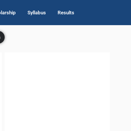
larship
Syllabus
Results
h