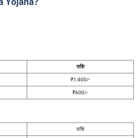
a Yojana?
राशि
₹1,400/-
₹600/-
राशि