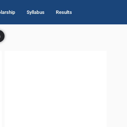
larship
Syllabus
Results
h