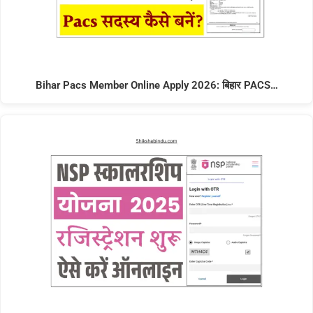
Bihar Pacs Member Online Apply 2026: बिहार PACS…