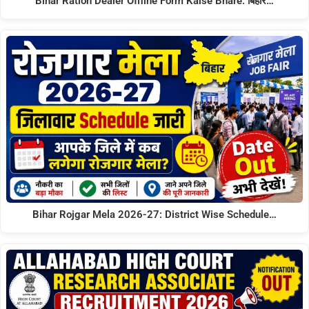
Bihar Ration Dealer Offline Form Kaise Bhare: बिहार…
Bihar Rojgar Mela 2026-27: District Wise Schedule…