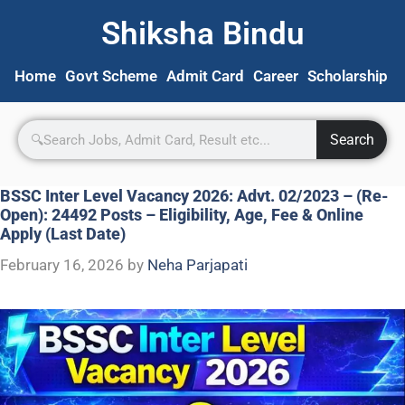
Shiksha Bindu
Home
Govt Scheme
Admit Card
Career
Scholarship
S
Search
BSSC Inter Level Vacancy 2026: Advt. 02/2023 – (Re-
Open): 24492 Posts – Eligibility, Age, Fee & Online
Apply (Last Date)
February 16, 2026
by
Neha Parjapati