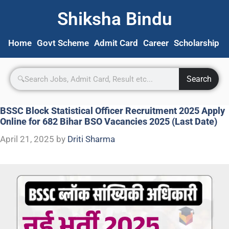
Shiksha Bindu
Home
Govt Scheme
Admit Card
Career
Scholarship
S
Search
BSSC Block Statistical Officer Recruitment 2025 Apply
Online for 682 Bihar BSO Vacancies 2025 (Last Date)
April 21, 2025
by
Driti Sharma