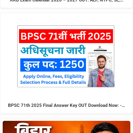
RRB Exam Calendar 2026 – 2027 OUT: ALP, NTPC, JE,…
BPSC 71th 2025 Final Answer Key OUT Download Now: -…