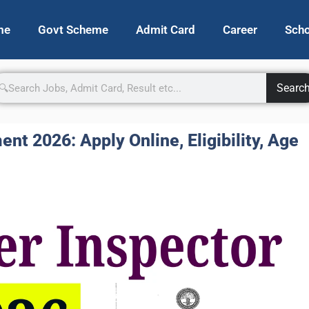
me
Govt Scheme
Admit Card
Career
Scho
Searc
nt 2026: Apply Online, Eligibility, Age