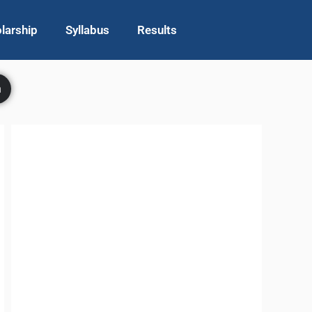
larship
Syllabus
Results
h