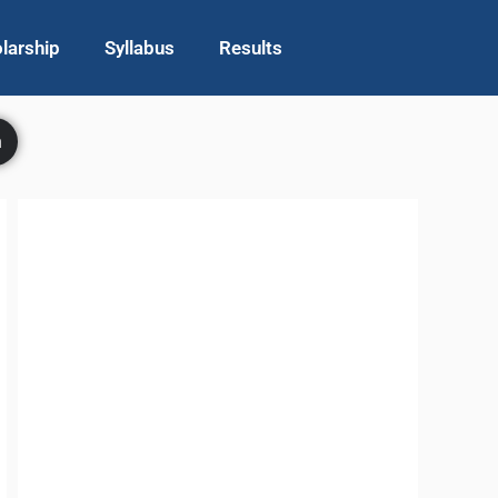
larship
Syllabus
Results
h