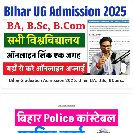
Bihar Graduation Admission 2025: Bihar BA, BSc, BCom…