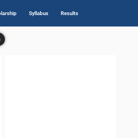
larship
Syllabus
Results
h